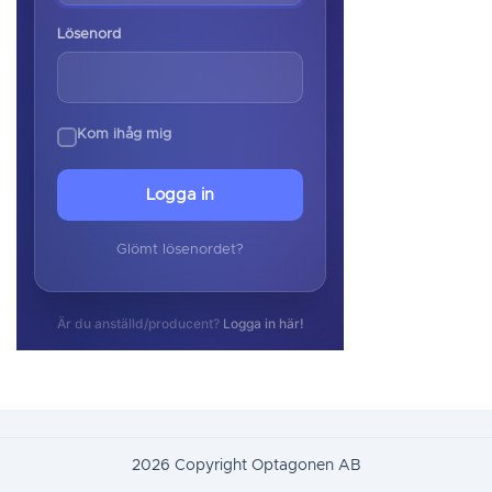
Lösenord
Kom ihåg mig
Logga in
Glömt lösenordet?
Är du anställd/producent?
Logga in här!
2026 Copyright Optagonen AB